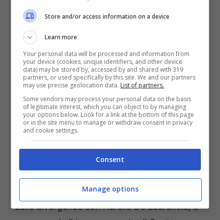
Store and/or access information on a device
Learn more
Your personal data will be processed and information from
your device (cookies, unique identifiers, and other device
data) may be stored by, accessed by and shared with 319
partners, or used specifically by this site. We and our partners
may use precise geolocation data.
List of partners.
Some vendors may process your personal data on the basis
Che squadra allenerà Allegri? – reggionelpallone.it Foto Ansa
of legitimate interest, which you can object to by managing
your options below. Look for a link at the bottom of this page
or in the site menu to manage or withdraw consent in privacy
Perché il Napoli?
Perché Antonio Conte,
and cookie settings.
nonostante un contratto di altri tre anni in
corso con il club azzurro, ha sempre glissato
Consent
sul suo futuro rispondendo con un “vedremo
Manage options
a fine stagione”. Nel caso dovessero sorgere
delle divergenze con Aurelio De Laurentiis, e