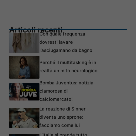
Articoli recenti
Con quale frequenza
dovresti lavare
l’asciugamano da bagno
Perché il multitasking è in
realtà un mito neurologico
Bomba Juventus: notizia
clamorosa di
calciomercato!
La reazione di Sinner
diventa uno sprone:
facciamo come lui
L’Italia si prende tutto