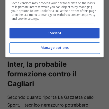
fornisce certezze, considerata anche
Some vendors may process your personal data on the basis
of legitimate interest, which you can object to by managing
l’abolizione della regola delle reti in trasferta.
your options below. Look for a link at the bottom of this page
or in the site menu to manage or withdraw consent in privacy
Per strappare un pass valido per le semifinali,
and cookie settings.
mister Inzaghi contro i bavaresi
vorrà
Consent
schierare la formazione migliore
concedendo sabato un turno di riposo ad
Manage options
alcuni top player.
Inter, la probabile
formazione contro il
Cagliari
Secondo quanto riporta La Gazzetta dello
Sport, il tecnico nerazzurro potrebbero