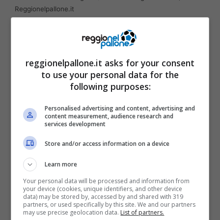
Reggionelpallone.it
Un match importante per il Biscione che, a
sette giornate dalla fine dei giochi, è in cima
reggionelpallone.it asks for your consent
alla classifica a più tre dal Napoli, impegnato
to use your personal data for the
contro l’Empoli lunedì. Un successo potrebbe
following purposes:
permettere, dunque, all’Inter di allungare o
Personalised advertising and content, advertising and
quantomeno lasciare invariato il gap dai
content measurement, audience research and
services development
partenopei. Mister Inzaghi contro il Cagliari, a
Store and/or access information on a device
meno di clamorose sorprese,
dovrebbe
puntare su un massiccio turnover
, così da
Learn more
far rifiatare alcuni big in vista della gara di
Your personal data will be processed and information from
your device (cookies, unique identifiers, and other device
ritorno contro il Bayern, in programma
data) may be stored by, accessed by and shared with 319
partners, or used specifically by this site. We and our partners
mercoledì 16 a San Siro. Il 2-1 dell’andata non
may use precise geolocation data.
List of partners.