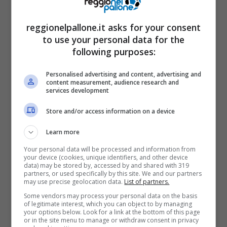
reggionelpallone.it asks for your consent
to use your personal data for the
following purposes:
Personalised advertising and content, advertising and
Claudio Ranieri, il successore potrebbe essere Massimiliano
content measurement, audience research and
Allegri (Foto da Instagram – officialasroma) –
services development
Reggionelpallone.it
Store and/or access information on a device
Non solo, secondo quanto riporta la
Learn more
redazione de
Il Messaggero
, anche la Roma
Your personal data will be processed and information from
your device (cookies, unique identifiers, and other device
starebbe valutando l’ex allenatore della
data) may be stored by, accessed by and shared with 319
partners, or used specifically by this site. We and our partners
Juventus
come successore di Claudio
may use precise geolocation data.
List of partners.
Ranieri
che, nonostante l’eccezionale
Some vendors may process your personal data on the basis
of legitimate interest, which you can object to by managing
campionato disputato sino ad ora, ha già
your options below. Look for a link at the bottom of this page
or in the site menu to manage or withdraw consent in privacy
annunciato la volontà di non rinnovare il