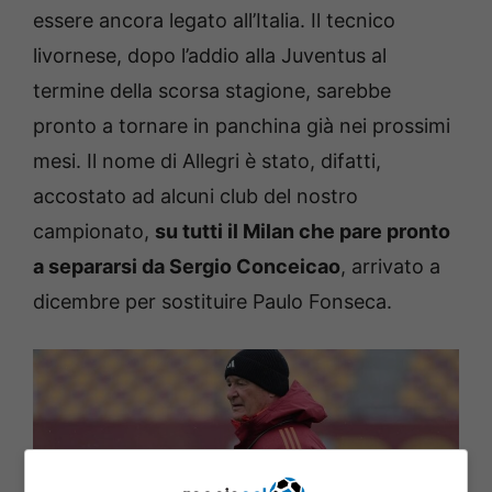
essere ancora legato all’Italia. Il tecnico
livornese, dopo l’addio alla Juventus al
termine della scorsa stagione, sarebbe
pronto a tornare in panchina già nei prossimi
mesi. Il nome di Allegri è stato, difatti,
accostato ad alcuni club del nostro
campionato,
su tutti il Milan che pare pronto
a separarsi da Sergio Conceicao
, arrivato a
dicembre per sostituire Paulo Fonseca.