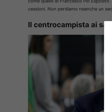
come quello di Francesco Pio Esposito
cessioni. Non perdiamo neanche un secon
Il centrocampista ai salu