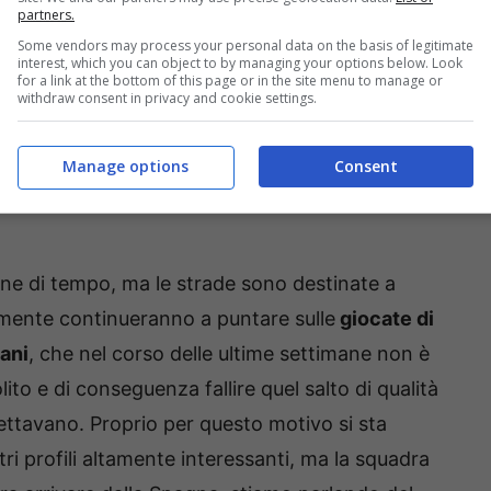
partners.
Some vendors may process your personal data on the basis of legitimate
interest, which you can object to by managing your options below. Look
for a link at the bottom of this page or in the site menu to manage or
withdraw consent in privacy and cookie settings.
Manage options
Consent
e di tempo, ma le strade sono destinate a
cilmente continueranno a puntare sulle
giocate di
lani
, che nel corso delle ultime settimane non è
ito e di conseguenza fallire quel salto di qualità
aspettavano. Proprio per questo motivo si sta
ri profili altamente interessanti, ma la squadra