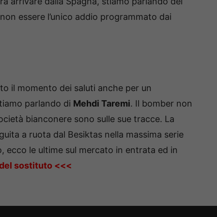
a arrivare dalla Spagna, stiamo parlando del
non essere l’unico addio programmato dai
to il momento dei saluti anche per un
stiamo parlando di
Mehdi Taremi
. Il bomber non
società bianconere sono sulle sue tracce. La
eguita a ruota dal Besiktas nella massima serie
ecco le ultime sul mercato in entrata ed in
del sostituto
<<<