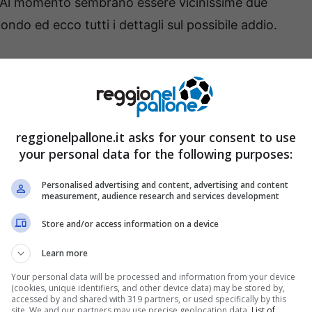
. Al momento sembrano essere vicinissime due
do ed ecco tutti i dettagli sul possibile addio.
ti
reggionelpallone.it asks for your consent to use
your personal data for the following purposes:
Personalised advertising and content, advertising and content
measurement, audience research and services development
Store and/or access information on a device
Learn more
Your personal data will be processed and information from your device
(cookies, unique identifiers, and other device data) may be stored by,
accessed by and shared with 319 partners, or used specifically by this
site. We and our partners may use precise geolocation data.
List of