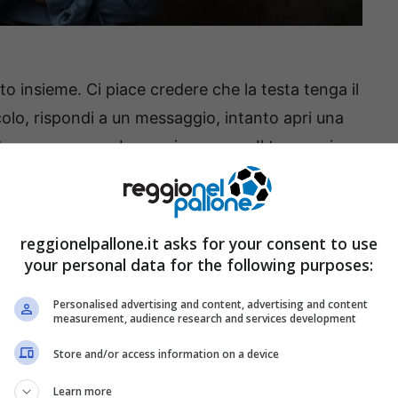
tto insieme. Ci piace credere che la testa tenga il
colo, rispondi a un messaggio, intanto apri una
e pare correre. Le mani seguono. Il tempo si
ingendo al massimo.
ppi. Rileggi tre volte la stessa riga. Dimentichi
reggionelpallone.it asks for your consent to use
ni indietro di qualche passaggio. Non è pigrizia.
your personal data for the following purposes:
a del pensiero.
Personalised advertising and content, advertising and content
measurement, audience research and services development
cendo più cose insieme. Stai facendo una cosa alla
Store and/or access information on a device
cognitivo
. Un passaggio rapido dell’
attenzione
Learn more
 un prezzo.