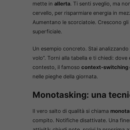
mette in
allerta
. Ti senti sveglio, ma non
cervello, per risparmiare energia in me
Aumentano le scorciatoie. Crescono gli e
superficiale.
Un esempio concreto. Stai analizzando u
volo”. Torni alla tabella e ti chiedi: dov
contesto, il famoso
context-switching 
nelle pieghe della giornata.
Monotasking: una tecni
Il vero salto di qualità si chiama
monota
compito. Notifiche disattivate. Una fines
attività: chiudi note, scrivi la prossima