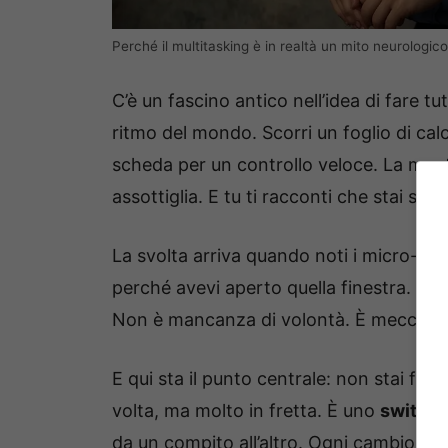
Perché il multitasking è in realtà un mito neurologico
C’è un fascino antico nell’idea di fare tu
ritmo del mondo. Scorri un foglio di cal
scheda per un controllo veloce. La ment
assottiglia. E tu ti racconti che stai sp
La svolta arriva quando noti i micro-stra
perché avevi aperto quella finestra. Tor
Non è mancanza di volontà. È meccanic
E qui sta il punto centrale: non stai fa
volta, ma molto in fretta. È uno
switch 
da un compito all’altro. Ogni cambio ha