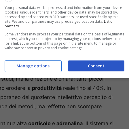
Your personal data will be processed and information from your device
(cookies, unique identifiers, and other device data) may be stored by,
lo quando “multitaski”
accessed by and shared with 319 partners, or used specifically by this
site. We and our partners may use precise geolocation data.
List of
partners.
sede delle funzioni esecutive. Ogni volta che salti
Some vendors may process your personal data on the basis of legitimate
interest, which you can object to by managing your options below. Look
o due micro-fasi. Prima lo “spostamento
for a link at the bottom of this page or in the site menu to manage or
withdraw consent in privacy and cookie settings.
è altra. Poi l’“attivazione delle regole”: recuperi le
to doppio gesto consuma
glucosio
e
ossigeno
.
Manage options
Consent
ratorio con compiti alternati, come passare da
 studi, ma la direzione è chiara: tanti piccoli
no erodere la
produttività
reale fino al 40%. In
poraneo del quoziente intellettivo percepito di
onda dei metodi, ma l’effetto non scompare.
ontinua alza
cortisolo
e
adrenalina
. Il sistema si