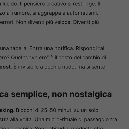
 lucido. Il pensiero creativo si restringe. Il
zzo al rumore, si aggrappa a automatismi.
rrori. Non diventi più veloce. Diventi più
na tabella. Entra una notifica. Rispondi “al
e ero? Quel “dove ero” è il costo del cambio di
cost
. È invisibile a occhio nudo, ma si sente
ca semplice, non nostalgica
sking
. Blocchi di 25–50 minuti su un solo
tra alla volta. Una micro-rituale di passaggio tra
 azione, respira. Sono abitudini modeste che