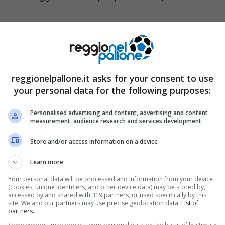
tto meraviglie nella Serie A del campionato
 le retrocessioni fino ad arrivare alla Serie D di
lia e quelli a cui sono affezionati i tifosi che
reggionelpallone.it asks for your consent to use
your personal data for the following purposes:
fatto mancare il loro sostegno.
Personalised advertising and content, advertising and content
measurement, audience research and services development
Store and/or access information on a device
Learn more
Your personal data will be processed and information from your device
(cookies, unique identifiers, and other device data) may be stored by,
accessed by and shared with 319 partners, or used specifically by this
site. We and our partners may use precise geolocation data.
List of
partners.