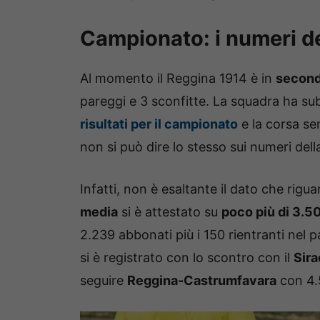
Campionato: i numeri del
Al momento il Reggina 1914 è in
second
pareggi e 3 sconfitte. La squadra ha sub
risultati per il campionato
e la corsa se
non si può dire lo stesso sui numeri della
Infatti, non è esaltante il dato che rigu
media
si è attestato su
poco più di 3.5
2.239 abbonati più i 150 rientranti nel pa
si è registrato con lo scontro con il
Sir
seguire
Reggina-Castrumfavara
con 4.5