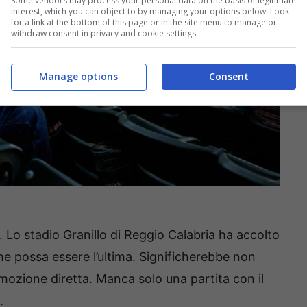
Some vendors may process your personal data on the basis of legitimate
interest, which you can object to by managing your options below. Look
for a link at the bottom of this page or in the site menu to manage or
withdraw consent in privacy and cookie settings.
Manage options
Consent
 Lo stadio Granillo di Reggio Calabria ha accolto
che possa essere l’ultima. Significherebbe non
mozione diretta. Manca solo una partita con il
.