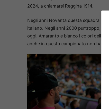
2024, a chiamarsi Reggina 1914.
Negli anni Novanta questa squadra ha fa
italiano. Negli anni 2000 purtroppo, ecco
oggi. Amaranto e bianco i colori della mag
anche in questo campionato non hanno 