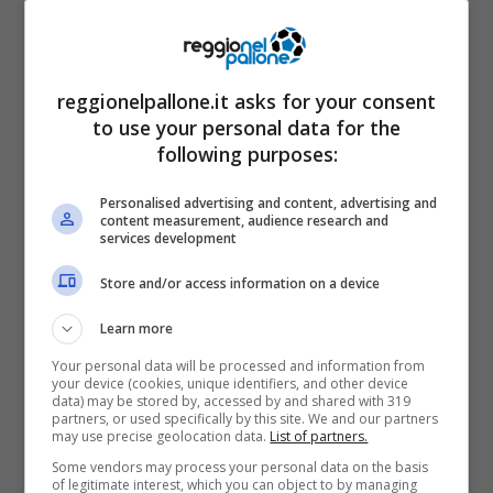
reggionelpallone.it asks for your consent
to use your personal data for the
following purposes:
Personalised advertising and content, advertising and
content measurement, audience research and
services development
Store and/or access information on a device
Learn more
Michael Schumacher guida la celebre Benetton –
Reggionelpallone.it
Your personal data will be processed and information from
your device (cookies, unique identifiers, and other device
data) may be stored by, accessed by and shared with 319
Nel lontano 1992, è successo però un
partners, or used specifically by this site. We and our partners
may use precise geolocation data.
List of partners.
qualcosa che ha riguardato non soltanto
Some vendors may process your personal data on the basis
of legitimate interest, which you can object to by managing
quello che allora era il suo team (“Benetton”,