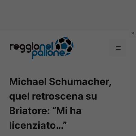
Vai
al
MENU
contenuto
Michael Schumacher,
quel retroscena su
Briatore: “Mi ha
licenziato…”