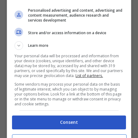
sorpresa)
Personalised advertising and content, advertising and
content measurement, audience research and
Già nel corso dell’ultimo mercato estivo il
services development
direttore sportivo rossonero aveva iniziato a
Store and/or access information on a device
lavorare su possibili alternative, nel caso in
Learn more
cui il divorzio da Maignan diventasse realtà.
Your personal data will be processed and information from
Sul taccuino del club, ora, ci sono
almeno tre
your device (cookies, unique identifiers, and other device
data) may be stored by, accessed by and shared with 319
nomi interessanti
.
partners, or used specifically by this site. We and our partners
may use precise geolocation data.
List of partners.
Some vendors may process your personal data on the basis
I primi due arrivano dalla Serie A:
Zion Suzuki
,
of legitimate interest, which you can object to by managing
your options below. Look for a link at the bottom of this page
protagonista con il Parma e valutato
tra i 25 e
or in the site menu to manage or withdraw consent in privacy
and cookie settings.
i 30 milioni
di euro, ed
Elia Caprile
, riscattato
dal Cagliari per circa 12 milioni e quindi più
Consent
abbordabile dal punto di vista economico. La
terza opzione porta invece in Francia: si