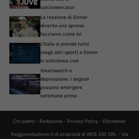
calciomercato!
La reazione di Sinner
diventa uno sprone:
facciamo come lui
L’Italia si prende tutto
(negli altri sport) e Sinner
lo sottolinea così
Smartwatch e
depressione: i segnali
possono emergere
settimane prima
Chi siamo
-
Redazione
-
Privacy Policy
-
Disclaimer
Reggionelpallone.it di proprietà di WEB 365 SRL - Via