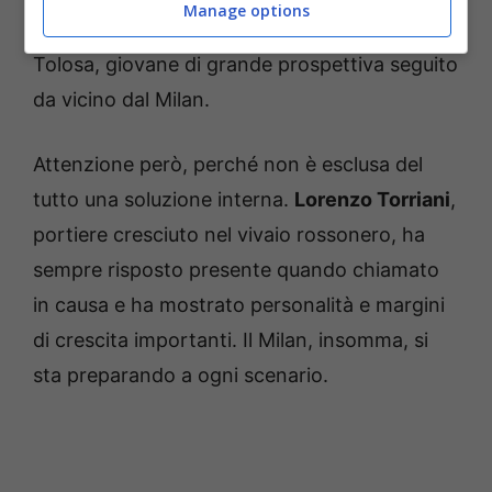
Manage options
tratta di
Guillaume Reste
, classe 2005 del
Tolosa, giovane di grande prospettiva seguito
da vicino dal Milan.
Attenzione però, perché non è esclusa del
tutto una soluzione interna.
Lorenzo Torriani
,
portiere cresciuto nel vivaio rossonero, ha
sempre risposto presente quando chiamato
in causa e ha mostrato personalità e margini
di crescita importanti. Il Milan, insomma, si
sta preparando a ogni scenario.