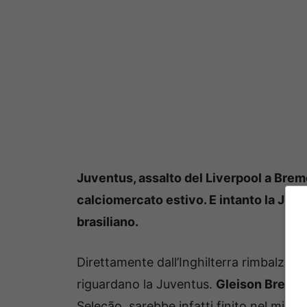
Juventus, assalto del Liverpool a Brem
calciomercato estivo. E intanto la Juve
brasiliano.
Direttamente dall’Inghilterra rimbalzan
riguardano la Juventus.
Gleison Breme
Seleção, sarebbe infatti finito nel mirin