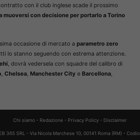
 contratto con il club inglese scade il prossimo
 a muoversi con decisione per portarlo a Torino
ssima occasione di mercato a
parametro zero
fatti lo stanno seguendo con estrema attenzione.
ehi
, dovrà vedersela con squadre del calibro di
o
,
Chelsea
,
Manchester City
e
Barcellona
,
Chi siamo
-
Redazione
-
Privacy Policy
-
Disclaimer
WEB 365 SRL - Via Nicola Marchese 10, 00141 Roma (RM) - Codice