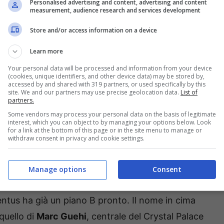
Personalised advertising and content, advertising and content
measurement, audience research and services development
starebbero seriamente pensando di formulare
Store and/or access information on a device
uve
nella prossima finestra estiva di
Signora
lo consideri al momento un giocatore
Learn more
Your personal data will be processed and information from your device
(cookies, unique identifiers, and other device data) may be stored by,
accessed by and shared with 319 partners, or used specifically by this
ovare pronti nel caso in cui arrivi davvero una
site. We and our partners may use precise geolocation data.
List of
partners.
 un big come Bremer. A tal proposito, sempre
Some vendors may process your personal data on the basis of legitimate
interest, which you can object to by managing your options below. Look
stanno circolando in ambiente bianconero,
la
for a link at the bottom of this page or in the site menu to manage or
withdraw consent in privacy and cookie settings.
sibile sostituto del difensore brasiliano
.
erede di Bremer sul mercato
Manage options
Consent
ntus ha già un piano B pronto. Il nome in cima
quello di
Marc Guehi
, centrale del Crystal Palace