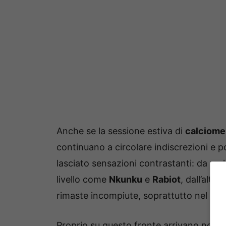
Anche se la sessione estiva di
calciome
continuano a circolare indiscrezioni e pos
lasciato sensazioni contrastanti: da un 
livello come
Nkunku
e
Rabiot
, dall’altr
rimaste incompiute, soprattutto nel rep
Proprio su questo fronte arrivano novit