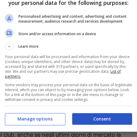
your personal data for the following purposes:
 alcuni retroscena legati a nomi che i rossoneri
Personalised advertising and content, advertising and content
razione. Profili che non si sono concretizzati
measurement, audience research and services development
e potrebbero magari tornare d’attualità anche
Store and/or access information on a device
ica Milan.
Learn more
 di calciomercato per il
Your personal data will be processed and information from your device
(cookies, unique identifiers, and other device data) may be stored by,
accessed by and shared with 319 partners, or used specifically by this
site. We and our partners may use precise geolocation data.
List of
partners.
Some vendors may process your personal data on the basis of legitimate
ato la possibilità di comprare anche un nuovo
interest, which you can object to by managing your options below. Look
for a link at the bottom of this page or in the site menu to manage or
Jimenez al Bournemouth. I giocatori finiti sul
withdraw consent in privacy and cookie settings.
resciuti nell’orbita calcistica di Barcellona.
Manage options
Consent
aterale con una
clausola rescissoria da 14 milioni
i club, anche se negli ultimi giorni di mercato la