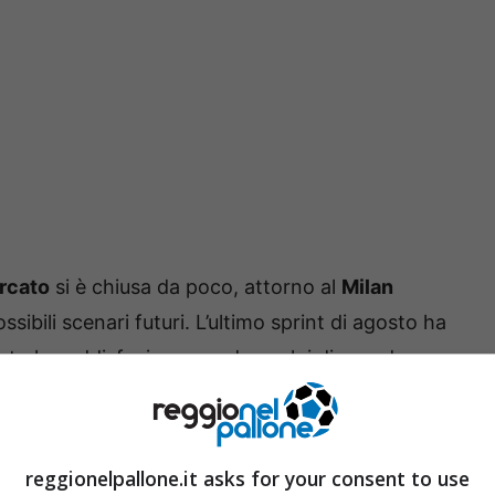
rcato
si è chiusa da poco, attorno al
Milan
sibili scenari futuri. L’ultimo sprint di agosto ha
lato la soddisfazione per due colpi di grande
o il rammarico per alcune operazioni di mercato
arto difensivo.
reggionelpallone.it asks for your consent to use
à interessanti.
Matteo Moretto
, sul canale