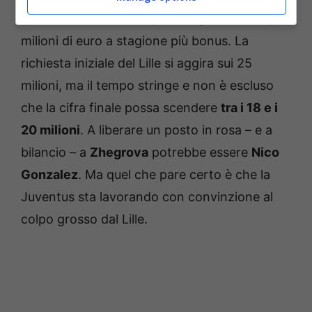
contratto fino al 2030
, con stipendio da 2,5
milioni di euro a stagione più bonus. La
richiesta iniziale del Lille si aggira sui 25
milioni, ma il tempo stringe e non è escluso
che la cifra finale possa scendere
tra i 18 e i
20 milioni
. A liberare un posto in rosa – e a
bilancio – a
Zhegrova
potrebbe essere
Nico
Gonzalez
. Ma quel che pare certo è che la
Juventus sta lavorando con convinzione al
colpo grosso dal Lille.