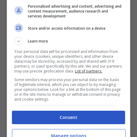
dell’accordo
Personalised advertising and content, advertising and
content measurement, audience research and
services development
La
Vecchia Signora
sta facendo davvero sul
Store and/or access information on a device
serio per
Edon Zhegrova
. L’esterno kosovaro
è diventato l’obiettivo principale per
Learn more
completare il reparto offensivo e i bianconeri
Your personal data will be processed and information from
your device (cookies, unique identifiers, and other device
sognano di ricreare la coppia vista al Lille con
data) may be stored by, accessed by and shared with 319
partners, or used specifically by this site. We and our partners
Jonathan David, formando così un tandem
may use precise geolocation data.
List of partners.
d’attacco di assoluto livello per la nuova
Some vendors may process your personal data on the basis
of legitimate interest, which you can object to by managing
stagione.
your options below. Look for a link at the bottom of this page
or in the site menu to manage or withdraw consent in privacy
and cookie settings.
Secondo quanto riportato da
Tuttosport
, i
contatti sarebbero già a buon punto:
con
Consent
l’agente Hasan Çetinkaya sarebbe stato
raggiunto un accordo di massima per un
Manage options