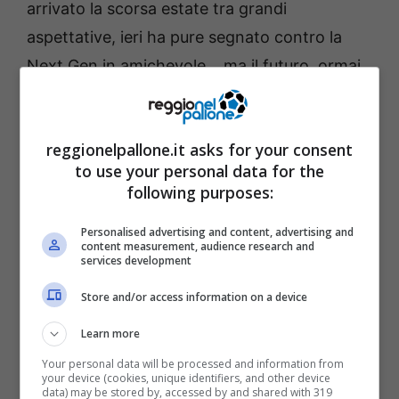
arrivato la scorsa estate tra grandi
aspettative, ieri ha pure segnato contro la
Next Gen in amichevole… ma il futuro, ormai,
sembra scritto altrove.
Vlahovic, ecco le ultimissime.
reggionelpallone.it asks for your consent
to use your personal data for the
E occhio a Kolo Muani
following purposes:
Non si parla di dettagli di contratto o di
Personalised advertising and content, advertising and
content measurement, audience research and
rapporti con l’allenatore: qui si tratta di pura
services development
necessità economica. Senza una cessione
Store and/or access information on a device
importante — e parliamo di cifre da decine di
Learn more
milioni —
la Juve non può affondare colpi in
Your personal data will be processed and information from
entrata.
E in cima alla lista dei desideri c’è
your device (cookies, unique identifiers, and other device
data) may be stored by, accessed by and shared with 319