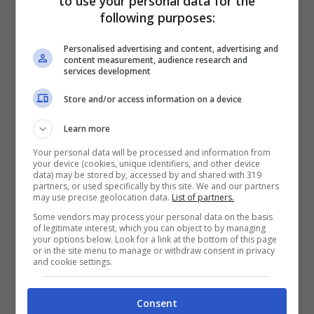
to use your personal data for the
proposta bianconera.
following purposes:
“Tonali per il Newcastle è incedibile e lui sta
Personalised advertising and content, advertising and
content measurement, audience research and
bene in Inghilterra, però la Serie A per un
services development
italiano è sempre una grande attrazione.
La
Store and/or access information on a device
Juventus proverà a tentare entrambi
Learn more
giocandosi il jolly Vlahovic
e puntando sulla
Your personal data will be processed and information from
necessità degli inglesi di andare a prendere
your device (cookies, unique identifiers, and other device
data) may be stored by, accessed by and shared with 319
un attaccante. Il Newcastle sta per cedere
partners, or used specifically by this site. We and our partners
may use precise geolocation data.
List of partners.
Alexander Isak al Liverpool e il progetto
Some vendors may process your personal data on the basis
iniziale era di sostituirlo con uno tra Benjamin
of legitimate interest, which you can object to by managing
your options below. Look for a link at the bottom of this page
Sesko e Darwin Nunez. Il primo però è molto
or in the site menu to manage or withdraw consent in privacy
and cookie settings.
vicino allo United, sul secondo è in forte
vantaggio l’Al Hilal di Simone Inzaghi. Così i
Consent
Magpies rischiano di restare a mani vuote e