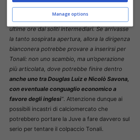
per questo
stanno facendo valutazioni su
Manage options
Vlahovic
, offerto nuovamente al club nelle
ultime ore dai soliti intermediari. Se arrivasse
la tanto sospirata apertura, allora la dirigenza
bianconera potrebbe provare a inserirsi per
Tonali: non uno scambio, ma un’operazione
più articolata, dove potrebbe finire dentro
anche uno tra Douglas Luiz e Nicolò Savona,
con eventuale conguaglio economico a
favore degli inglesi
“
. Attenzione dunque ai
possibili incastri di calciomercato che
potrebbero portare la Juve a fare davvero sul
serio per tentare il colpaccio Tonali.