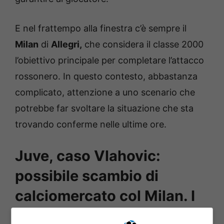
E nel frattempo alla finestra c’è sempre il
Milan
di
Allegri,
che considera il classe 2000
l’obiettivo principale per completare l’attacco
rossonero. In questo contesto, abbastanza
complicato, attenzione a uno scenario che
potrebbe far svoltare la situazione che sta
trovando conferme nelle ultime ore.
Juve, caso Vlahovic:
possibile scambio di
calciomercato col Milan. I
nomi