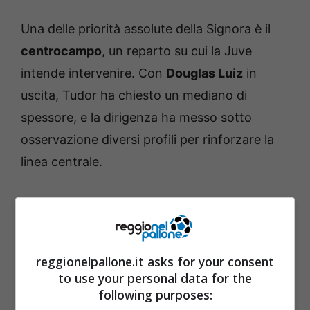
Una delle priorità assolute della Signora è il
centrocampo
, un reparto su cui la Juve
intende intervenire. Con
Douglas Luiz
in
uscita, Tudor ha chiesto un mediano di
spessore, e la dirigenza ha messo sotto
osservazione diversi profili per rinforzare la
linea centrale.
Tra i nomi in lizza per la mediana ci sono l’ex
Milan
Franck Kessié
(attualmente all’Al-Ahly),
il brasiliano
André
del Wolverhampton,
reggionelpallone.it asks for your consent
Florentino Luis
del Benfica,
Sander Berge
del
to use your personal data for the
Fulham,
Ederson
dell’Atalanta e
Yves
following purposes: