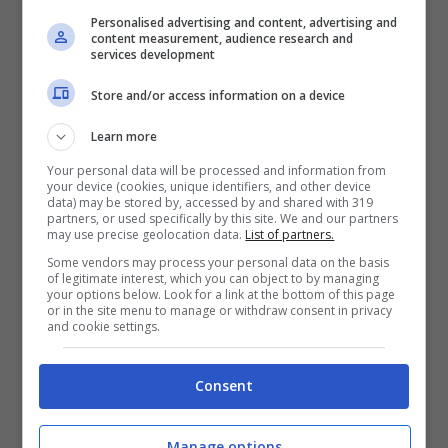
Bissouma
del Tottenham. Il nome in cima alla
Personalised advertising and content, advertising and
lista di mercato della Juventus però è sempre
content measurement, audience research and
services development
quello di
Morten Hjulmand
dello Sporting. Il
Store and/or access information on a device
danese è molto apprezzato da Tudor, ma
costa anche moltissimo:
circa 60 milioni
di
Learn more
euro.
Comolli
si sta muovendo per tentare di
Your personal data will be processed and information from
your device (cookies, unique identifiers, and other device
abbassare le pretese economiche del club
data) may be stored by, accessed by and shared with 319
partners, or used specifically by this site. We and our partners
portoghese, ma nel frattempo occhio anche
may use precise geolocation data.
List of partners.
a un altro nome che piacerebbe sempre
Some vendors may process your personal data on the basis
of legitimate interest, which you can object to by managing
molto allo stesso Tudor.
your options below. Look for a link at the bottom of this page
or in the site menu to manage or withdraw consent in privacy
and cookie settings.
Nelle scorse ore infatti è tornato di moda
anche il nome di
Sofyan Amrabat
. Il
Consent
centrocampista marocchino, 28 anni, è stato
Manage options
da poco riscattato dal
Fenerbahce
per una