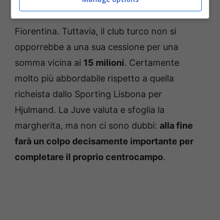
cifra di circa 12 milioni di euro versata alla
Fiorentina. Tuttavia, il club turco non si
opporrebbe a una sua cessione per una
somma vicina ai
15 milioni
. Certamente
molto più abbordabile rispetto a quella
richeista dallo Sporting Lisbona per
Hjulmand. La Juve valuta e sfoglia la
margherita, ma non ci sono dubbi:
alla fine
farà un colpo decisamente importante per
completare il proprio centrocampo
.