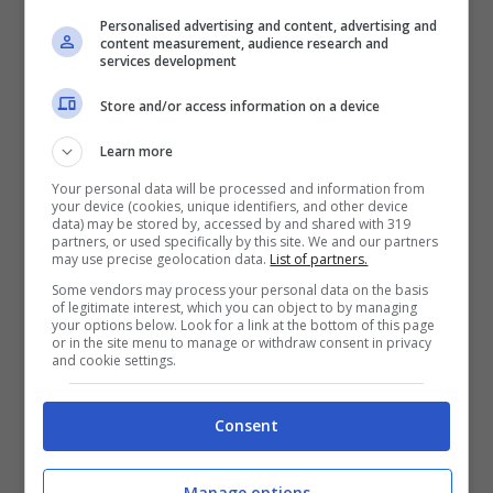
Lipsia e
Alejandro Garnacho
del Manchester
Personalised advertising and content, advertising and
content measurement, audience research and
United. Infine, resta calda anche la
services development
suggestione
Federico Chiesa
, attualmente in
Store and/or access information on a device
uscita dal Liverpool e considerato
Learn more
un’opportunità concreta per i rossoneri,
Your personal data will be processed and information from
indipendentemente da quello che sarà il
your device (cookies, unique identifiers, and other device
data) may be stored by, accessed by and shared with 319
destino di Leao.
partners, or used specifically by this site. We and our partners
may use precise geolocation data.
List of partners.
Some vendors may process your personal data on the basis
of legitimate interest, which you can object to by managing
your options below. Look for a link at the bottom of this page
or in the site menu to manage or withdraw consent in privacy
and cookie settings.
Consent
Manage options