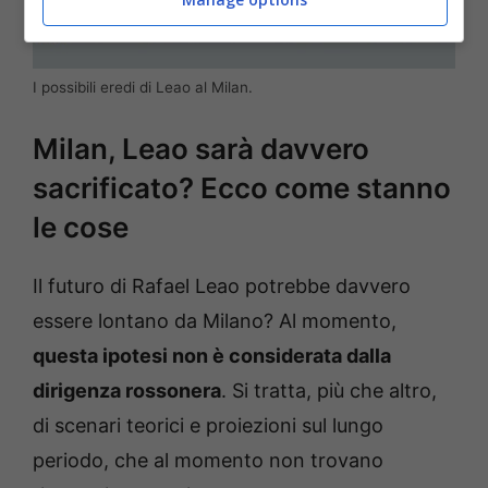
I possibili eredi di Leao al Milan.
Milan, Leao sarà davvero
sacrificato? Ecco come stanno
le cose
Il futuro di Rafael Leao potrebbe davvero
essere lontano da Milano? Al momento,
questa ipotesi non è considerata dalla
dirigenza rossonera
. Si tratta, più che altro,
di scenari teorici e proiezioni sul lungo
periodo, che al momento non trovano