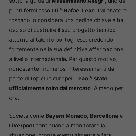
sotto la guida di
Massimiliano Allegri
, uno dei
punti fermi assoluti è
Rafael Leao
. L’allenatore
toscano lo considera una pedina chiave e ha
deciso di costruire il suo progetto tecnico
attorno al talento portoghese, credendo
fortemente nella sua definitiva affermazione
a livello internazionale. Per questo motivo,
nonostante i numerosi interessamenti da
parte di top club europei,
Leao è stato
ufficialmente tolto dal mercato
. Almeno per
ora.
Società come
Bayern Monaco
,
Barcellona
e
Liverpool
continuano a monitorare la
situazione, pronte eventualmente a farsi