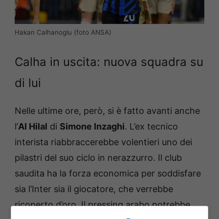
Hakan Calhanoglu (foto ANSA)
Calha in uscita: nuova squadra su
di lui
Nelle ultime ore, però, si è fatto avanti anche
l’
Al Hilal
di
Simone Inzaghi
. L’ex tecnico
interista riabbraccerebbe volentieri uno dei
pilastri del suo ciclo in nerazzurro. Il club
saudita ha la forza economica per soddisfare
sia l’Inter sia il giocatore, che verrebbe
ricoperto d’oro. Il pressing arabo potrebbe