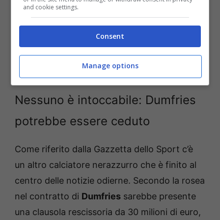
and cookie settings.
Consent
Manage options
Nessuno è intoccabile: Dumfries
potrebbe essere ceduto
Come riferito dalla Gazzetta dello Sport c’è
un altro calciatore nerazzurro che è finito al
centro delle notizie odierne. Secondo la rosea
nel contratto di
Dumfries
sarebbe presente
una clausola rescissoria da 30 milioni di euro,