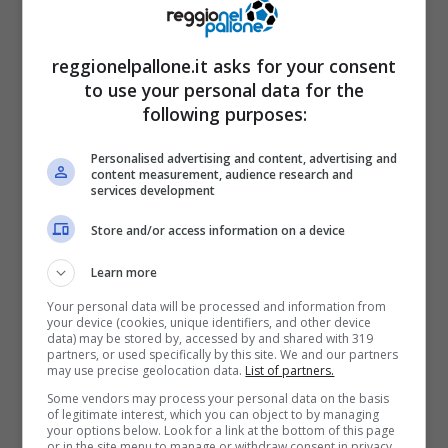
cambiare gli equilibri della trattativa, facendo
leva proprio sulle condizioni economiche
reggionelpallone.it asks for your consent
vantaggiose per il centrocampista. Intanto, la
to use your personal data for the
situazione nello spogliatoio interista è
following purposes:
tutt’altro che serena. Le parole di
Lautaro
Personalised advertising and content, advertising and
Martinez
hanno reso evidente una frattura
content measurement, audience research and
services development
interna difficile da ricucire. La permanenza di
Calhanoglu appare sempre più complicata,
Store and/or access information on a device
anche alla luce di un
post social
del numero
Learn more
20 che ha alimentato ulteriori tensioni.
Your personal data will be processed and information from
your device (cookies, unique identifiers, and other device
data) may be stored by, accessed by and shared with 319
partners, or used specifically by this site. We and our partners
may use precise geolocation data.
List of partners.
Some vendors may process your personal data on the basis
of legitimate interest, which you can object to by managing
your options below. Look for a link at the bottom of this page
or in the site menu to manage or withdraw consent in privacy