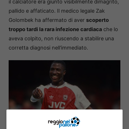
il calciatore era giunto visibilmente dimagrito,
pallido e affaticato. Il medico legale Zak
Golombek ha affermato di aver
scoperto
troppo tardi la rara infezione cardiaca
che lo
aveva colpito, non riuscendo a stabilire una
corretta diagnosi nell’immediato.