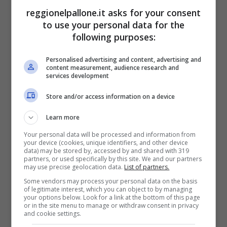
reggionelpallone.it asks for your consent
Il calciatore con la maglia dell’Arsenal (Reggionelpallone.it)
to use your personal data for the
following purposes:
Tuttavia, il medico legale si difende
Personalised advertising and content, advertising and
affermando che il disturbo cardiaco raro
non
content measurement, audience research and
services development
c’entrerebbe nulla con la seconda infezione
contratta
, quella che poi lo ha portato alla
Store and/or access information on a device
morte, mesi più tardi. A prendere le distanze
Learn more
dalla morte dell’uomo, anche il dottor Robert
Your personal data will be processed and information from
Henney, consulente presso la risonanza
your device (cookies, unique identifiers, and other device
data) may be stored by, accessed by and shared with 319
magnetica, il quale ha dichiarato che poche
partners, or used specifically by this site. We and our partners
may use precise geolocation data.
List of partners.
persone sarebbero sopravvissute nelle
Some vendors may process your personal data on the basis
of legitimate interest, which you can object to by managing
condizioni di Cambpell, e che i medici
your options below. Look for a link at the bottom of this page
or in the site menu to manage or withdraw consent in privacy
avrebbero potuto fare ben poco.
and cookie settings.