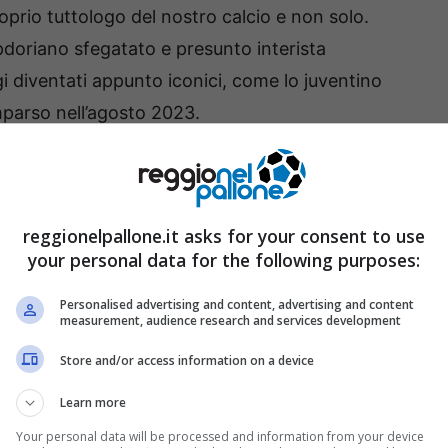
oprio tuttologo del nostro calcio e non solo.
pdoriano sfegatato e presunto interista
i diventati appunto iconici, come lo juventino
parso nell’agosto 2023.
reggionelpallone.it asks for your consent to use
your personal data for the following purposes:
Personalised advertising and content, advertising and content
measurement, audience research and services development
Store and/or access information on a device
Learn more
Your personal data will be processed and information from your device