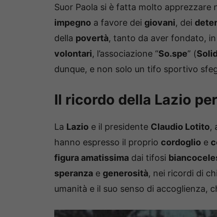
Suor Paola si è fatta molto apprezzare n
impegno
a favore dei
giovani
, dei
dete
della
povertà
, tanto da aver fondato, i
volontari
, l’associazione “
So.spe
” (
Soli
dunque, e non solo un tifo sportivo sfe
Il ricordo della Lazio pe
La
Lazio
e il presidente
Claudio Lotito
,
hanno espresso il proprio
cordoglio
e
c
figura amatissima
dai tifosi
biancocele
speranza
e
generosità
, nei ricordi di c
umanità e il suo senso di accoglienza, 