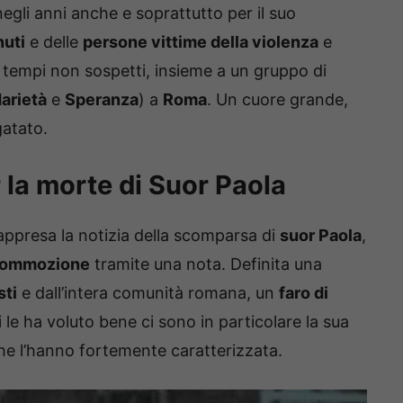
egli anni anche e soprattutto per il suo
nuti
e delle
persone vittime della violenza
e
n tempi non sospetti, insieme a un gruppo di
darietà
e
Speranza
) a
Roma
. Un cuore grande,
gatato.
r la morte di Suor Paola
 appresa la notizia della scomparsa di
suor Paola
,
ommozione
tramite una nota. Definita una
sti
e dall’intera comunità romana, un
faro di
hi le ha voluto bene ci sono in particolare la sua
che l’hanno fortemente caratterizzata.