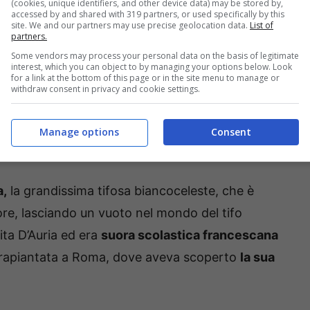
(cookies, unique identifiers, and other device data) may be stored by,
accessed by and shared with 319 partners, or used specifically by this
site. We and our partners may use precise geolocation data.
List of
partners.
Some vendors may process your personal data on the basis of legitimate
interest, which you can object to by managing your options below. Look
for a link at the bottom of this page or in the site menu to manage or
withdraw consent in privacy and cookie settings.
Manage options
Consent
gioNelPallone.it)
a,
la grandissima tifosa biancoceleste, che è
re, lasciando un vuoto nel mondo del tifo
ita D’Auria ed era
suora scolastica francescana
trapiantata a Roma, dove aveva scoperto
la sua