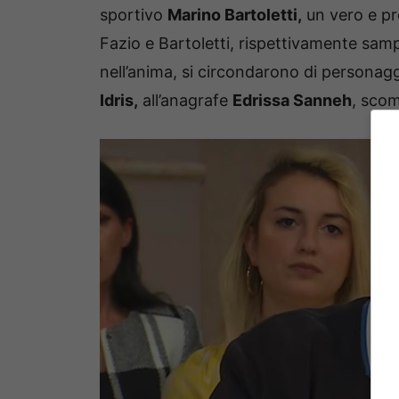
sportivo
Marino Bartoletti,
un vero e pr
Fazio e Bartoletti, rispettivamente sam
nell’anima, si circondarono di personagg
Idris,
all’anagrafe
Edrissa Sanneh
, scom