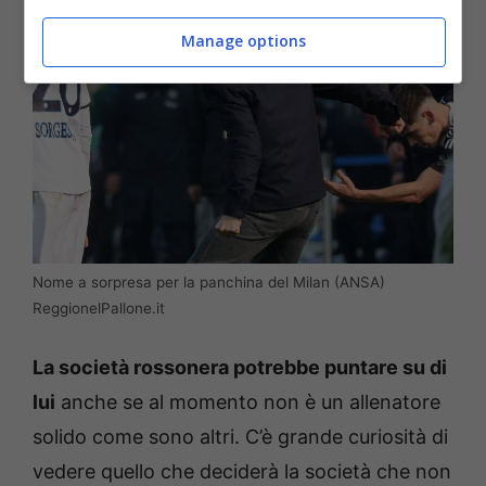
Manage options
Nome a sorpresa per la panchina del Milan (ANSA)
ReggionelPallone.it
La società rossonera potrebbe puntare su di
lui
anche se al momento non è un allenatore
solido come sono altri. C’è grande curiosità di
vedere quello che deciderà la società che non