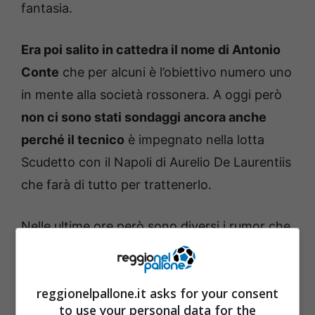
fantasia.
Era poi salito in cattedra il nome di Antonio
Conte
che per alcuni è l’obiettivo numero uno
in mente alla società rossonera. A oggi però
non ci sono stati sondaggi ancora anche
perché il tecnico
è impegnato nella lotta
Scudetto con il Napoli di Aurelio De Laurentiis
che farà di tutto per trattenerlo.
Nelle ultime ore però sono diversi i rumor che
si muovono nella direzione di un altro
allenatore giovane e molto talentuoso.
reggionelpallone.it asks for your consent
Andiamo a vedere di chi stiamo parlando
to use your personal data for the