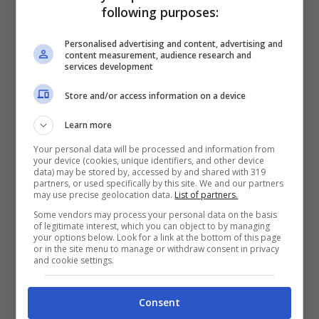
soffermandoci anche sui suoi numeri.
following purposes:
Nome a sorpresa per la
Personalised advertising and content, advertising and
content measurement, audience research and
services development
panchina del Milan
Store and/or access information on a device
La panchina del Milan potrebbe vedere un
Learn more
nome a sorpresa
per le prossime settimane
Your personal data will be processed and information from
quello di
Cesc Fabregas
che con la maglia del
your device (cookies, unique identifiers, and other device
data) may be stored by, accessed by and shared with 319
Como era arrivato in Serie A e in pochi
partners, or used specifically by this site. We and our partners
may use precise geolocation data.
List of partners.
avrebbero pensato di vederlo così esaltarsi
Some vendors may process your personal data on the basis
of legitimate interest, which you can object to by managing
nel gioco. Sebbene i punti siano stati pochi il
your options below. Look for a link at the bottom of this page
or in the site menu to manage or withdraw consent in privacy
tecnico è riuscito a dimostrare di avere
and cookie settings.
grande qualità e delle idee al passo coi tempi.
Consent