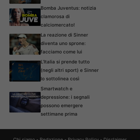
Bomba Juventus: notizia
clamorosa di
calciomercato!
La reazione di Sinner
diventa uno sprone:
facciamo come lui
L’Italia si prende tutto
(negli altri sport) e Sinner
lo sottolinea così
Smartwatch e
depressione: i segnali
possono emergere
settimane prima
Chi siamo
-
Redazione
-
Privacy Policy
-
Disclaimer